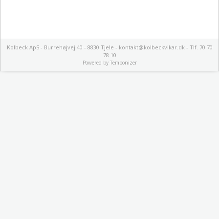
Kolbeck ApS - Burrehøjvej 40 - 8830 Tjele - kontakt@kolbeckvikar.dk - Tlf. 70 70
78 10
Powered by
Temponizer